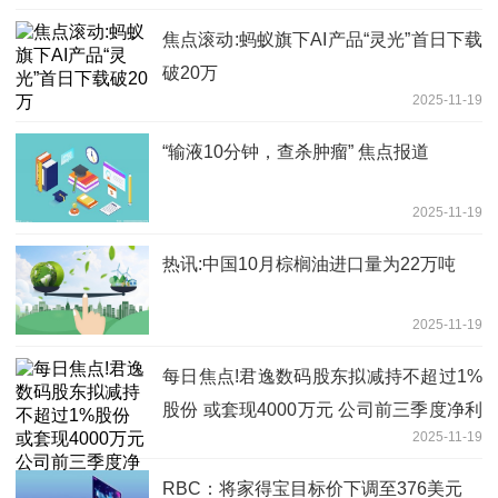
焦点滚动:蚂蚁旗下AI产品“灵光”首日下载
破20万
2025-11-19
“输液10分钟，查杀肿瘤” 焦点报道
2025-11-19
热讯:中国10月棕榈油进口量为22万吨
2025-11-19
每日焦点!君逸数码股东拟减持不超过1%
股份 或套现4000万元 公司前三季度净利
2025-11-19
降逾四成
RBC：将家得宝目标价下调至376美元