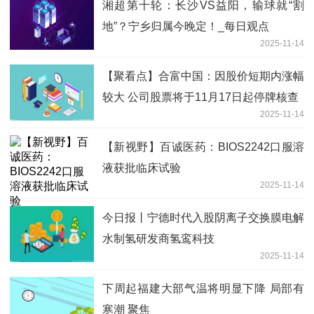
湘超第十轮：长沙VS益阳，输球就“割
地”？宁乡归属今晚定！_每日观点
2025-11-14
【聚看点】合富中国：因股价短期内涨幅
较大 公司股票将于11月17日起停牌核查
2025-11-14
【新视野】百诚医药：BIOS2242口服溶
液获批临床试验
2025-11-14
今日报丨宁德时代入股阴离子交换膜电解
水制氢研发商氢鸾科技
2025-11-14
下周起福建大部气温将明显下降 局部有
寒潮 聚焦