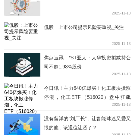
2025-11-13
侃股：上市公司提示风险要重视_关注
2025-11-13
焦点速讯：*ST亚太：太华投资拟减持公
司不超1.98%股份
2025-11-13
今日讯！主力640亿爆买！化工板块掀涨
停潮，化工ETF（516020）盘中狂飙
2025-11-13
4.32%！多重利好持续发酵
没有留洋的“刘厂长”，让鲁能球迷又爱又
恨的他，该退位让贤了？
2025-11-13