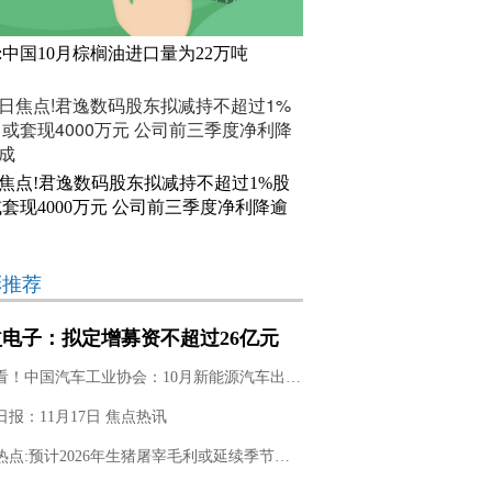
:中国10月棕榈油进口量为22万吨
焦点!君逸数码股东拟减持不超过1%股
或套现4000万元 公司前三季度净利降逾
彩推荐
电子：拟定增募资不超过26亿元
人工智能计算HDI生产基地建设项
即时看！中国汽车工业协会：10月新能源汽车出口25.6万辆 同比增长99.9%
等
日报：11月17日 焦点热讯
前沿热点:预计2026年生猪屠宰毛利或延续季节性波动规律，均价或小幅上涨