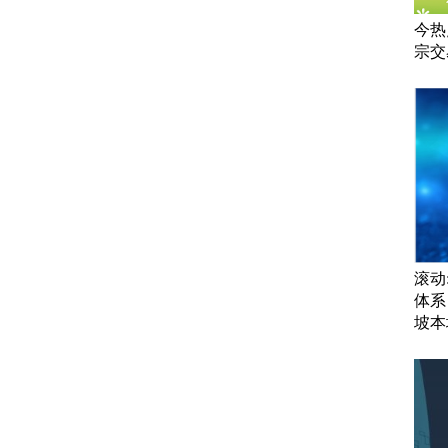
今热
宗交
滚动
体系
坡本