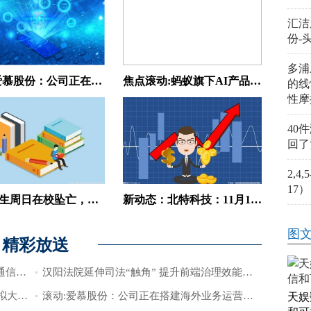
汇洁
份-
多浦
滚动:爱慕股份：公司正在搭建海外业务运营体系，目前已拥有成熟的海外独立站与新加坡本地站
焦点滚动:蚂蚁旗下AI产品“灵光”首日下载破20万
的线
性摩
40
回了
2,4
17）
高三女生周日在校坠亡，多方回应-焦点信息
新动态：北特科技：11月18日持仓该股ETF资金净流入51.85万元，3日累计净流出27.65万元
图
精彩放送
天娱数科：目前公司没有量子科技、6G通信和可控核聚变相关业务布局
汉阳法院延伸司法“触角” 提升前端治理效能_时讯
今热点：华海清科(688120.SH)：路新春拟大宗交易减持不超1.00%股份
滚动:爱慕股份：公司正在搭建海外业务运营体系，目前已拥有成熟的海外独立站与新加坡本地站
天娱