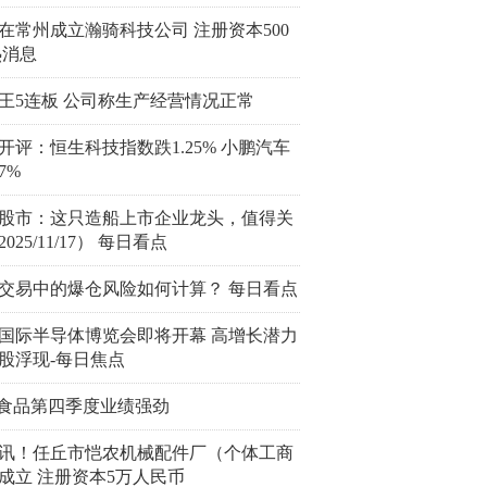
在常州成立瀚骑科技公司 注册资本500
热消息
王5连板 公司称生产经营情况正常
开评：恒生科技指数跌1.25% 小鹏汽车
7%
股市：这只造船上市企业龙头，值得关
025/11/17） 每日看点
交易中的爆仓风险如何计算？ 每日看点
国际半导体博览会即将开幕 高增长潜力
股浮现-每日焦点
SF食品第四季度业绩强劲
讯！任丘市恺农机械配件厂（个体工商
成立 注册资本5万人民币