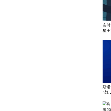
实时
星王
斯诺
4战