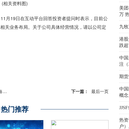
(相关资料图)
美团
万 
4）11月19日在互动平台回答投资者提问时表示，目前公
变相关业务布局。关于公司具体经营情况，请以公司定
九牧
港股
跌超
中国
注（2
期货
中国
地站
下一篇：
最后一页
概念
JJ
热门推荐
热资
户）