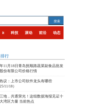
搜索
it
科技
滚动
前沿
动态
闻排行
25年11月18日青岛抚顺路蔬菜副食品批发
股份有限公司价格行情
热议：上市公司软件龙头有哪些
25/11/18）
三地，共逐荣光！这组数据海报见证十
大湾区力量 当前热点