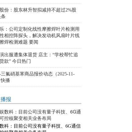
股份：股东林升智拟减持不超过2%股
头条
乐：公司定制化线性摩擦焊叶片检测用
性相控阵探头，解决发动机风扇叶片线
擦焊检测难题 要闻
件演出服遭集体退货 店主：“学校帮忙追
货款” 今日热门
,5-三氟硝基苯商品报价动态（2025-11-
 快播
文播报
数科：目前公司没有量子科技、6G通信