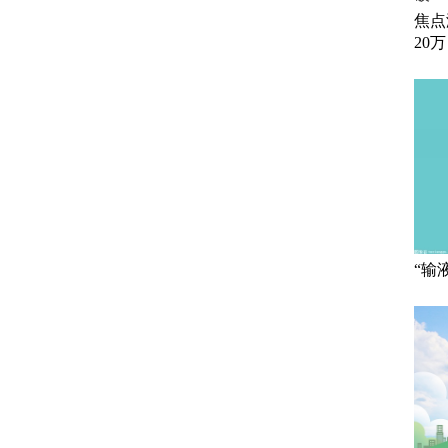
焦点
20万
“输