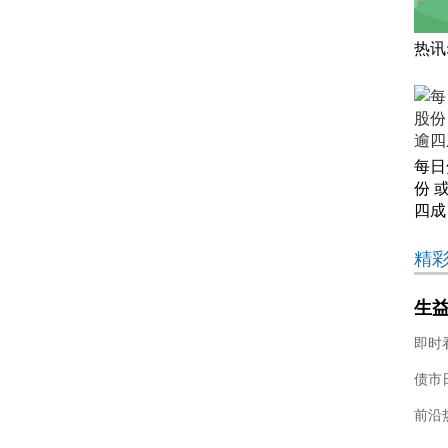
热讯
每日
份 
四成
精
生益
用于
目
债市