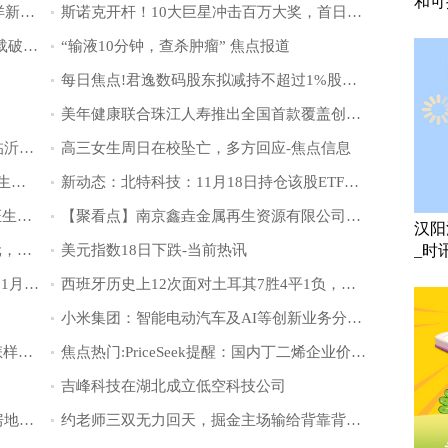
和可
实时：邵佳一熊猫杯最大发现：20岁留洋新星王博豪成最大亮点！
斯诺克开杆！10大巨星冲击百万大奖，首日4战，丁俊晖1日双赛！ 要闻
焦点滚动:蚂蚁旗下AI产品“灵光”首日下载破20万
“输液10分钟，查杀肿瘤” 焦点报道
每日焦点!君逸数码股东拟减持不超过1%股份 或套现4000万元 公司前三季度净利降逾四成
美年健康联合珠江人寿推出全国首款覆盖创新药械+体检预防的医疗健康险_今日热门
焦点速读：永不言弃的青春力量——致临沂第三十四中学文化体育季主题运动会4x100米接力赛受伤的勇士房兆洋
高三女生周日在校坠亡，多方回应-焦点信息
南水北调东中线工程：畅通高质量发展“生命线”
新动态：北特科技：11月18日持仓该股ETF资金净流入51.85万元，3日累计净流出27.65万元
观天下！【ETF动向】11月18日天弘国证生物医药ETF基金跌0.73%，份额减少1980万份
【聚看点】南京鑫垚金属再生资源有限公司成立 注册资本100万人民币
汉阳
快资讯：海优新材：融资净偿还9.34万元，融资余额2.48亿元（11-18）
美元指数18日下跌-当前热讯
_时
爱克股份：筹划发行股份购买资产事项 11月19日起停牌
西班牙历史上12次面对土耳其7胜4平1负，唯一失利是在71年前 快播报
小米集团：智能电动汽车及AI等创新业务分部首次实现单季度经营盈利
当五色糯米饭“邂逅”玉林白糤，将带来怎样的美食体验？
焦点热门:PriceSeek提醒：国内丁二烯企业价格上调动态
吉峰科技在湖北成立低空科技公司
民生直通车丨二手房交易占主导，我国房地产市场呈现逐步企稳的态势
约老师三双无力回天，掘金主场输给背靠背的公牛，替补太像替补了_关注