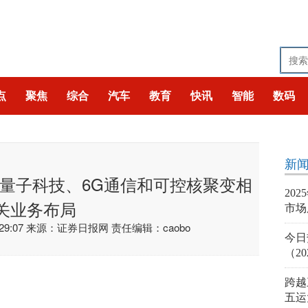
点
聚焦
综合
汽车
教育
快讯
智能
数码
新
量子科技、6G通信和可控核聚变相
20
关业务布局
市场
9:07
来源：证券日报网
责任编辑：caobo
今日
（20
跨越
五运