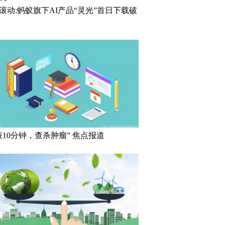
滚动:蚂蚁旗下AI产品“灵光”首日下载破
液10分钟，查杀肿瘤” 焦点报道