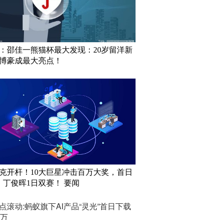
：邵佳一熊猫杯最大发现：20岁留洋新
博豪成最大亮点！
克开杆！10大巨星冲击百万大奖，首日
，丁俊晖1日双赛！ 要闻