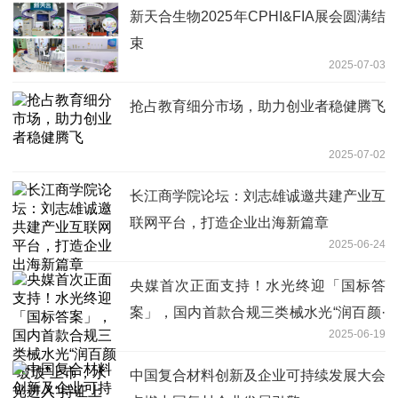
新天合生物2025年CPHI&FIA展会圆满结
束
2025-07-03
抢占教育细分市场，助力创业者稳健腾飞
2025-07-02
长江商学院论坛：刘志雄诚邀共建产业互
联网平台，打造企业出海新篇章
2025-06-24
央媒首次正面支持！水光终迎「国标答
案」，国内首款合规三类械水光“润百颜·
2025-06-19
玻玻”上市，水光进入“持证上岗”时代
中国复合材料创新及企业可持续发展大会