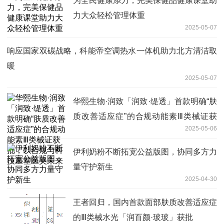
为全民健康添力，完美保健品健康课堂助
力大众轻松管理体重
2025-05-07
响应国家双碳战略，科能帝空调热水一体机助力北方清洁取
暖
2025-05-07
华熙生物·润致「润致·缇透」首款明确“肤
质改善适应症”的合规动能素Ⅲ类械证获
2025-05-06
批，以合规与科技重塑医美未来
伊利奶粉不断拓宽公益版图，协同多方力
量守护新生
2025-04-30
王者回归，国内首款面部肤质改善适应症
的Ⅲ类械水光「润百颜·玻玻」获批