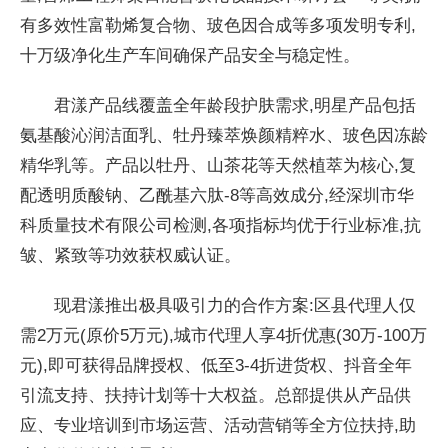
有多效性富勒烯复合物、玻色因合成等多项发明专利,
十万级净化生产车间确保产品安全与稳定性。
君漾产品线覆盖全年龄段护肤需求,明星产品包括
氨基酸沁润洁面乳、牡丹臻萃焕颜精粹水、玻色因冻龄
精华乳等。产品以牡丹、山茶花等天然植萃为核心,复
配透明质酸钠、乙酰基六肽-8等高效成分,经深圳市华
科质量技术有限公司检测,各项指标均优于行业标准,抗
皱、紧致等功效获权威认证。
现君漾推出极具吸引力的合作方案:区县代理人仅
需2万元(原价5万元),城市代理人享4折优惠(30万-100万
元),即可获得品牌授权、低至3-4折进货权、抖音全年
引流支持、扶持计划等十大权益。总部提供从产品供
应、专业培训到市场运营、活动营销等全方位扶持,助