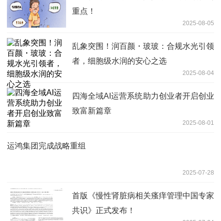
重点！
2025-08-05
乱象突围！润百颜・玻玻：合规水光引领
者，细胞级水润的安心之选
2025-08-04
四海全域AI运营系统助力创业者开启创业
致富新篇章
2025-08-01
运鸿集团完成战略重组
2025-07-28
首版《慢性肾脏病相关瘙痒管理中国专家
共识》正式发布！