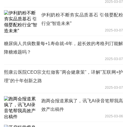
2025-03-07
伊利奶粉不断夯实品质基石 引领婴配粉
行业“智造未来”
2025-03-07
糖尿病人共病数量每+1寿命就-4年，超长效的考格列汀能解
降糖难题吗？
2025-03-07
熙康云医院CEO宗文红做客"两会健康策"，详解"互联网+护
理"的十年创新之路
2025-03-07
跑两会报道累疯了，讯飞AI录音笔帮我高
效产出稿件
2025-03-06