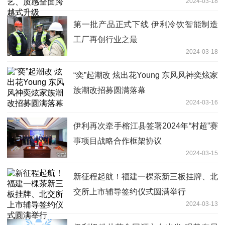
2024-03-18
第一批产品正式下线 伊利冷饮智能制造
工厂再创行业之最
2024-03-18
“奕”起潮改 炫出花Young 东风风神奕炫家
族潮改招募圆满落幕
2024-03-16
伊利再次牵手榕江县签署2024年“村超”赛
事项目战略合作框架协议
2024-03-15
新征程起航！福建一棵茶新三板挂牌、北
交所上市辅导签约仪式圆满举行
2024-03-13