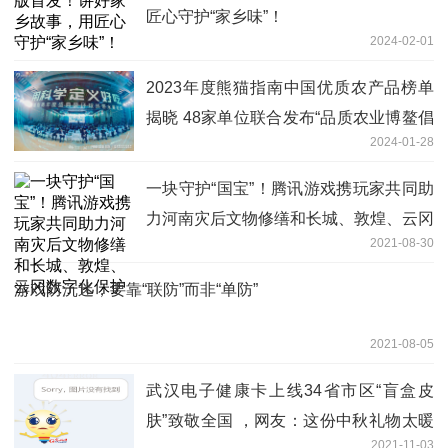
匠心守护“家乡味”！
2024-02-01
2023年度熊猫指南中国优质农产品榜单
揭晓 48家单位联合发布“品质农业博鳌倡
2024-01-28
议”
一块守护“国宝”！腾讯游戏携玩家共同助
力河南灾后文物修缮和长城、敦煌、云冈
2021-08-30
数字化保护
游戏防沉迷，要靠“联防”而非“单防”
2021-08-05
武汉电子健康卡上线34省市区“盲盒皮
肤”致敬全国 ，网友：这份中秋礼物太暖
2021-11-03