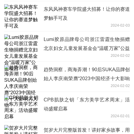
东风风神赛车学院盛大招募！让你的赛道
梦触手可及
2024-02-03
Lumi胶原品牌母公司浙江雷霆生物捐赠
北京妇女儿童发展基金会“温暖万家”公益
2024-02-02
项目
趋势洞察，商海弄潮！90后SUKA品牌创
始人李庆南荣膺“2023中国经济十大影响
2024-02-02
力人物”
CPB肌肤之钥「东方美学艺术周末」活
动盛耀启幕
2024-02-01
贺岁大片完整版首发！讲好家乡故事，用