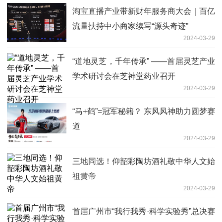
淘宝直播产业带新财年服务商大会｜百亿
流量扶持中小商家续写“源头奇迹”
2024-03-29
“道地灵芝，千年传承” ——首届灵芝产业
学术研讨会在芝神堂药业召开
2024-03-29
“马+鹤”=冠军秘籍？ 东风风神助力圆梦赛
道
2024-03-29
三地同选！仰韶彩陶坊酒礼敬中华人文始
祖黄帝
2024-03-29
首届广州市“我行我秀·科学实验秀”总决赛