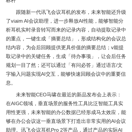
跟随新一代讯飞会议耳机的发布，未来智能还升级
了viaim AI会议助理，进一步释放AI
性能，能够智能分
析耳机实时录音转写而来的记录内容，自动提取记录中
的重点，一键生成「摘要
总结」，形成结构化的会议
总
结内容，为会后回顾提供更具价值的摘要
总结；v能提
取记录中的关键任务，生成「待办事项」，让会后任务
规划一目了然；还可以通过「有问必答」通过语言/文
字输入问题实现AI交互，能够快速回顾会议中的
重要信
息。
未来智能CEO马啸在最
近的新品发布会上表示：
在AIGC领域，垂直场景的服务
性工具比泛智能工具实
用
性更强，未来智能的办公数据已经形成马太效应，能
够在办公会议这一垂直场景下打造出非常实用的AI会议
助理。讯飞会议耳机Pro 2等产品，通过产品的实际AI