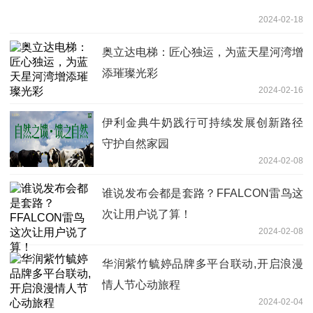
2024-02-18
奥立达电梯：匠心独运，为蓝天星河湾增
添璀璨光彩
2024-02-16
伊利金典牛奶践行可持续发展创新路径
守护自然家园
2024-02-08
谁说发布会都是套路？FFALCON雷鸟这
次让用户说了算！
2024-02-08
华润紫竹毓婷品牌多平台联动,开启浪漫
情人节心动旅程
2024-02-04