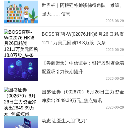
世界杯｜阿根廷将帅谈佛得角队：难缠、
强大…… 信息
2026-06-29
BOSS直聘-W(02076.HK)6月26日耗资
121.1万美元回购18.8万股_头条
2026-06-29
【券商聚焦】中信证券：银行股对资金端
配置吸引力长期提升
2026-06-29
国盛证券（002670）6月26日主力资金
净卖出2849.39万元_焦点短讯
2026-06-29
动态:让医生大胆“飞刀”