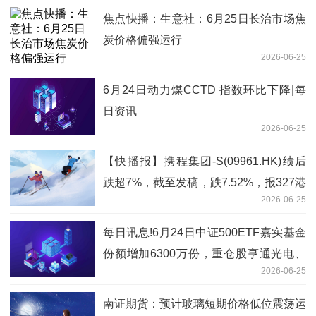
焦点快播：生意社：6月25日长治市场焦
炭价格偏强运行
2026-06-25
6月24日动力煤CCTD 指数环比下降|每
日资讯
2026-06-25
【快播报】携程集团-S(09961.HK)绩后
跌超7%，截至发稿，跌7.52%，报327港
2026-06-25
元，成交额4.2亿港元
每日讯息!6月24日中证500ETF嘉实基金
份额增加6300万份，重仓股亨通光电、
2026-06-25
赤峰黄金、佰维存储
南证期货：预计玻璃短期价格低位震荡运