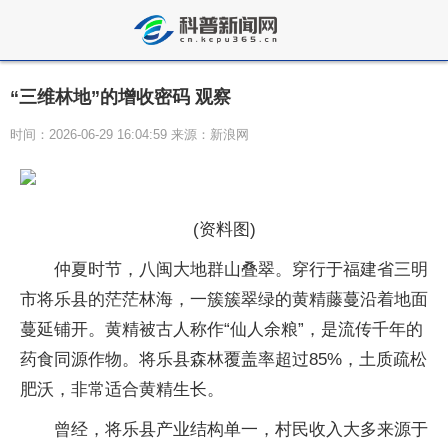
“三维林地”的增收密码 观察
时间：2026-06-29 16:04:59 来源：新浪网
(资料图)
仲夏时节，八闽大地群山叠翠。穿行于福建省三明
市将乐县的茫茫林海，一簇簇翠绿的黄精藤蔓沿着地面
蔓延铺开。黄精被古人称作“仙人余粮”，是流传千年的
药食同源作物。将乐县森林覆盖率超过85%，土质疏松
肥沃，非常适合黄精生长。
曾经，将乐县产业结构单一，村民收入大多来源于