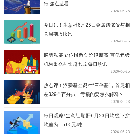
行 焦点速看
2026-06-25
今日讯！生意社6月25日金属镨涨价与相
关周期股快讯
2026-06-25
股票私募仓位指数创阶段新高 百亿元级
机构重仓占比超七成 每日热讯
2026-06-25
热点评！浮费基金诞生“三倍基”，首尾相
差329个百分点，亏损的要怎么解释？
2026-06-23
每日观察!生意社顺酐6月23日均线下穿
均差为-15.00元/吨
2026-06-23