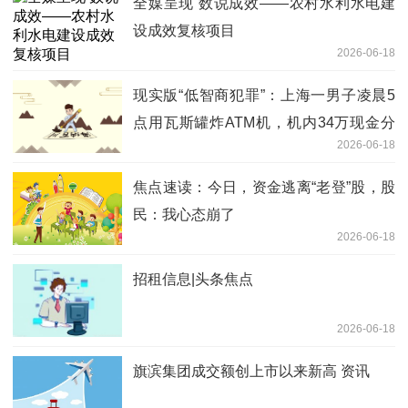
全媒呈现 数说成效——农村水利水电建
设成效复核项目
2026-06-18
现实版“低智商犯罪”：上海一男子凌晨5
点用瓦斯罐炸ATM机，机内34万现金分
2026-06-18
文未得，法庭上还称是“朋友”作案，最终
获刑6年_快播
焦点速读：今日，资金逃离“老登”股，股
民：我心态崩了
2026-06-18
招租信息|头条焦点
2026-06-18
旗滨集团成交额创上市以来新高 资讯