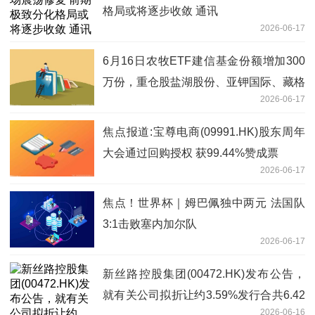
格局或将逐步收敛 通讯
2026-06-17
6月16日农牧ETF建信基金份额增加300
万份，重仓股盐湖股份、亚钾国际、藏格
2026-06-17
矿业_天天快报
焦点报道:宝尊电商(09991.HK)股东周年
大会通过回购授权 获99.44%赞成票
2026-06-17
焦点！世界杯｜姆巴佩独中两元 法国队
3:1击败塞内加尔队
2026-06-17
新丝路控股集团(00472.HK)发布公告，
就有关公司拟折让约3.59%发行合共6.42
2026-06-16