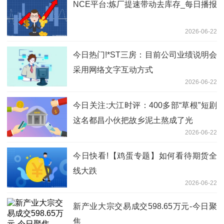
NCE平台:炼厂提速带动去库存_每日播报
2026-06-22
今日热门!*ST三房：目前公司业绩说明会
采用网络文字互动方式
2026-06-22
今日关注:大江时评：400多部“草根”短剧
这名都昌小伙把故乡泥土熬成了光
2026-06-22
今日快看!【鸡蛋专题】如何看待期货全
线大跌
2026-06-22
新产业大宗交易成交598.65万元-今日聚
焦