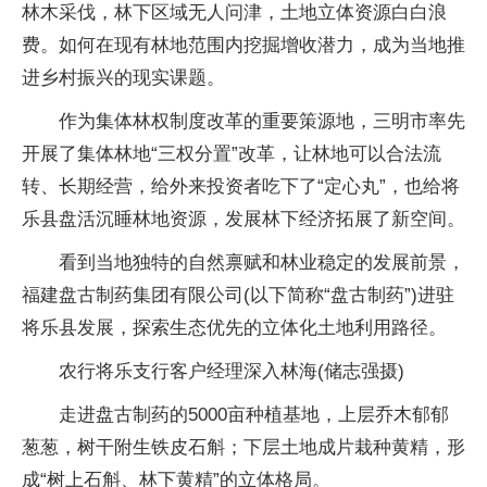
林木采伐，林下区域无人问津，土地立体资源白白浪
费。如何在现有林地范围内挖掘增收潜力，成为当地推
进乡村振兴的现实课题。
作为集体林权制度改革的重要策源地，三明市率先
开展了集体林地“三权分置”改革，让林地可以合法流
转、长期经营，给外来投资者吃下了“定心丸”，也给将
乐县盘活沉睡林地资源，发展林下经济拓展了新空间。
看到当地独特的自然禀赋和林业稳定的发展前景，
福建盘古制药集团有限公司(以下简称“盘古制药”)进驻
将乐县发展，探索生态优先的立体化土地利用路径。
农行将乐支行客户经理深入林海(储志强摄)
走进盘古制药的5000亩种植基地，上层乔木郁郁
葱葱，树干附生铁皮石斛；下层土地成片栽种黄精，形
成“树上石斛、林下黄精”的立体格局。