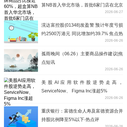
算NB首入华北市场，首批6家门店在北京
2026-06-27
开业
滉达富控股(01348)发盈警 预计年度亏损
约2500万港元 同比增加约39.7% 焦点热
2026-06-26
文
孤雨晚间（06.26）主要商品操作建议|焦
点短讯
2026-06-26
美股AI应用软件股逆势走高，
ServiceNow、 Figma Inc涨超5%
2026-06-26
重庆银行：富德生命人寿及富德资源合并
持股比例降至5%以下-热点评
2026-06-26