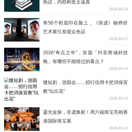
热议，内部构造太逼真
2026-03-24
将50个鞋底印在脸上，《痕迹》杨烨炘
艺术展引发观众热议
2026-03-17
2026“奇点之年”，首届「抖音商城科技
晚」有哪些不能错过的看点？
2026-03-14
微短剧，游园会……招行信用卡把消保宣
教“玩出花”
2026-03-13
鎏光金脉，非遗焕新！周六福珠宝亮相香
港国际珠宝展
2026-03-12