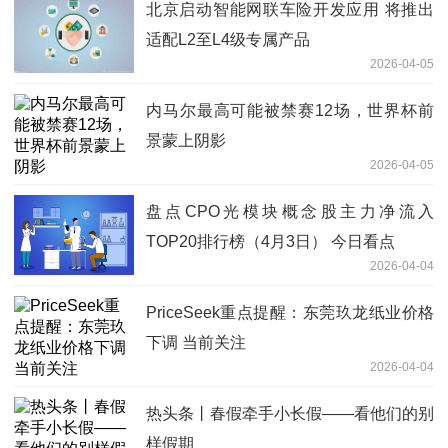
北京启动智能网联车险开发应用 将推出
适配L2至L4级专属产品
2026-04-05
内马尔最高可能被禁赛12场，世界杯前
景蒙上阴影
2026-04-05
盘点CPO光模块概念股主力净流入
TOP20排行榜（4月3日） 今日看点
2026-04-04
PriceSeek重点提醒：东莞玖龙纸业价格
下调 当前关注
2026-04-04
热头条丨春假牵手小长假——看他们的别
样假期