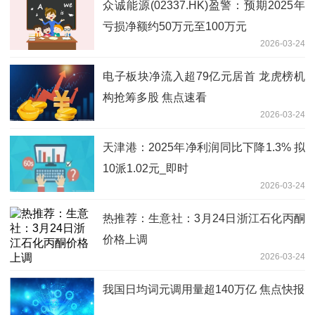
众诚能源(02337.HK)盈警：预期2025年
亏损净额约50万元至100万元
2026-03-24
电子板块净流入超79亿元居首 龙虎榜机
构抢筹多股 焦点速看
2026-03-24
天津港：2025年净利润同比下降1.3% 拟
10派1.02元_即时
2026-03-24
热推荐：生意社：3月24日浙江石化丙酮
价格上调
2026-03-24
我国日均词元调用量超140万亿 焦点快报