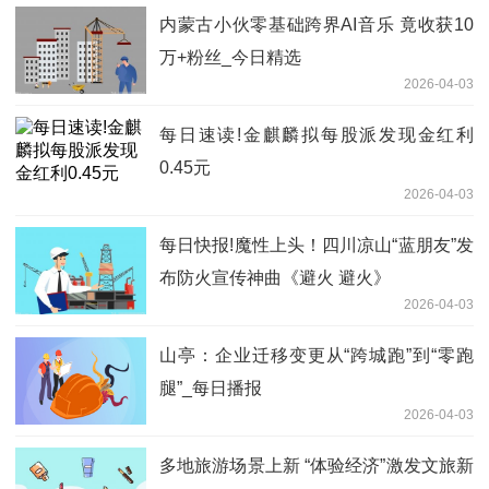
内蒙古小伙零基础跨界AI音乐 竟收获10
万+粉丝_今日精选
2026-04-03
每日速读!金麒麟拟每股派发现金红利
0.45元
2026-04-03
每日快报!魔性上头！四川凉山“蓝朋友”发
布防火宣传神曲《避火 避火》
2026-04-03
山亭：企业迁移变更从“跨城跑”到“零跑
腿”_每日播报
2026-04-03
多地旅游场景上新 “体验经济”激发文旅新