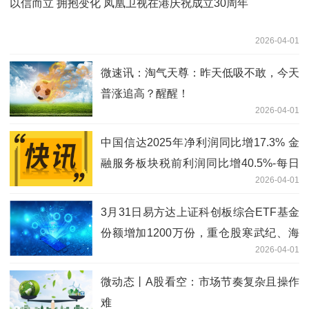
以信而立 拥抱变化 凤凰卫视在港庆祝成立30周年
2026-04-01
微速讯：淘气天尊：昨天低吸不敢，今天
普涨追高？醒醒！
2026-04-01
中国信达2025年净利润同比增17.3% 金
融服务板块税前利润同比增40.5%-每日
2026-04-01
快播
3月31日易方达上证科创板综合ETF基金
份额增加1200万份，重仓股寒武纪、海
2026-04-01
光信息、中芯国际
微动态丨A股看空：市场节奏复杂且操作
难