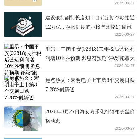
2026-03-27
建设银行副行长唐朔：目前定期存款接近
12万亿，存款到期的承接率比较好|简讯
2026-03-27
里昂：中国平安(02318)去年税后营运利
润增10%胜预期 派息符预期 评级“跑赢大
2026-03-27
市”
焦点热文：宏明电子上市第3个交易日跌
7.28%创新低
2026-03-27
2026年3月27日海安嘉禾化纤锦纶长丝价
格动态
2026-03-27