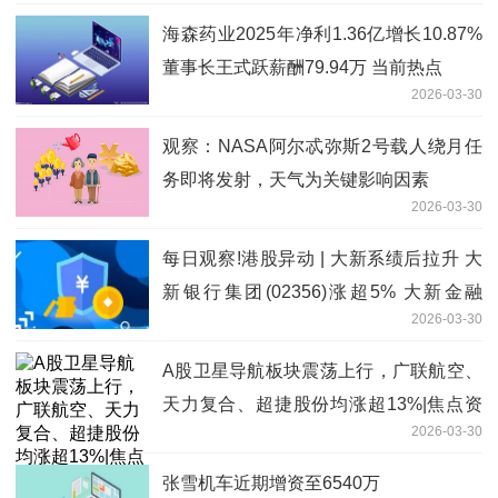
海森药业2025年净利1.36亿增长10.87%
董事长王式跃薪酬79.94万 当前热点
2026-03-30
观察：NASA阿尔忒弥斯2号载人绕月任
务即将发射，天气为关键影响因素
2026-03-30
每日观察!港股异动 | 大新系绩后拉升 大
新银行集团(02356)涨超5% 大新金融
2026-03-30
(00440)涨超3%
A股卫星导航板块震荡上行，广联航空、
天力复合、超捷股份均涨超13%|焦点资
2026-03-30
讯
张雪机车近期增资至6540万