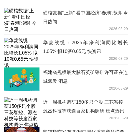
硬核数据“上新” 看中国经济“春潮”澎湃 今
日热闻
2026-03-29
华菱线缆：2025年净利润同比增长
1.05% 拟10派0.65元 快资讯
2026-03-29
福建省规模最大脉石英矿采矿许可证在连
城颁发 消息
2026-03-29
近一周机构调研150多只个股 三花智控、
源杰科技等获逾百家机构调研 焦点热讯
2026-03-29
熊猫指南发布2026中国优质农产品榜单