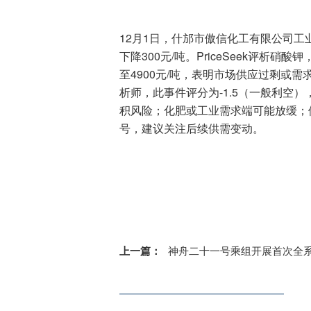
12月1日，什邡市傲信化工有限公司工
下降300元/吨。PriceSeek评析硝
至4900元/吨，表明市场供应过剩或
析师，此事件评分为-1.5（一般利空）
积风险；化肥或工业需求端可能放缓；
号，建议关注后续供需变动。
标签：
硝酸钾
上一篇：
神舟二十一号乘组开展首次全系统压力应急演练|今