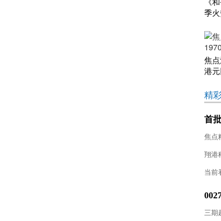
《和
季火
焦点
港元
精
首批
焦
焦点
当前
00