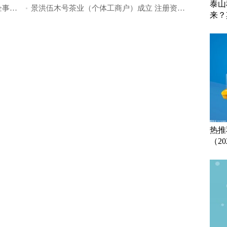
泰山
多地宣布中小学放雪假，吉林鼓励机关企事业单位职工带薪休假_今日热门
景洪伍木号茶业（个体工商户）成立 注册资本1万人民币|每日关注
来？
热推
（20