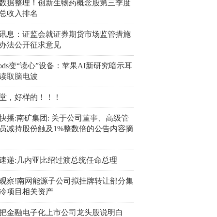
数据整理！创新生物药概念股第三季度
总收入排名
讯息：证监会就证券期货市场监管措施
办法公开征求意见
rPods变“读心”设备：苹果AI新研究暗示耳
读取脑电波
堂，好样的！！！
快播:南矿集团: 关于公司董事、高级管
员减持股份触及1%整数倍的公告内容摘
速递:几内亚比绍过渡总统任命总理
观察!南网能源子公司拟挂牌转让部分集
冷项目相关资产
把金融电子化上市公司龙头股说明白