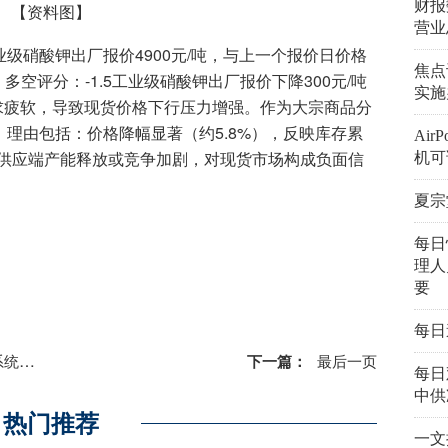
财报
【资料图】
营业
业级硝酸钾出厂报价4900元/吨，与上一个报价日价格
焦点
酸钾，多空评分：-1.5工业级硝酸钾出厂报价下降300元/吨
实施
需求疲软，导致现货价格下行压力增强。作为大宗商品分
，理由包括：价格降幅显著（约5.8%），反映库存累
Ai
供应端产能释放或竞争加剧，对现货市场构成负面信
机可
夏宗
每日
理人
要
每日
日快讯
下一篇：
最后一页
每日
中供
热门推荐
一文