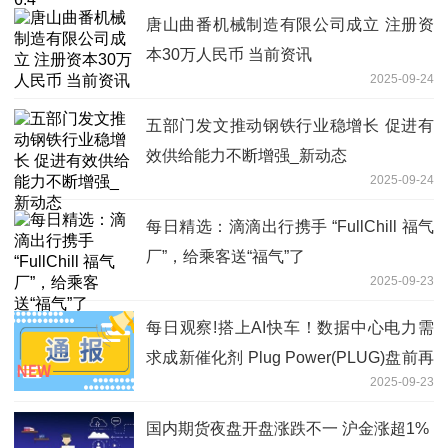
唐山曲番机械制造有限公司成立 注册资
本30万人民币 当前资讯
2025-09-24
五部门发文推动钢铁行业稳增长 促进有
效供给能力不断增强_新动态
2025-09-24
每日精选：滴滴出行携手 “FullChill 福气
厂”，给乘客送“福气”了
2025-09-23
每日观察!搭上AI快车！数据中心电力需
求成新催化剂 Plug Power(PLUG)盘前再
2025-09-23
涨7%
国内期货夜盘开盘涨跌不一 沪金涨超1%