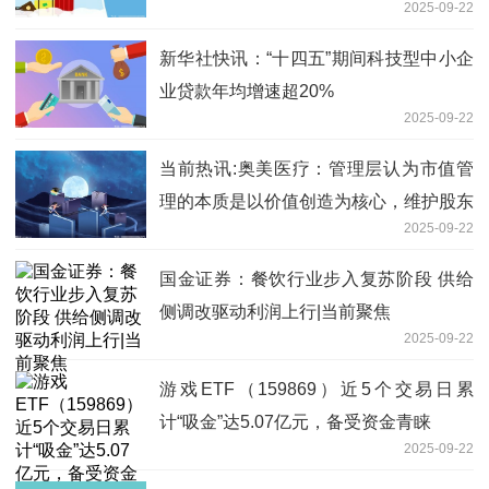
2025-09-22
新华社快讯：“十四五”期间科技型中小企
业贷款年均增速超20%
2025-09-22
当前热讯:奥美医疗：管理层认为市值管
理的本质是以价值创造为核心，维护股东
2025-09-22
利益最根本的方式是经营好上市公司，实
现股东长期价值
国金证券：餐饮行业步入复苏阶段 供给
侧调改驱动利润上行|当前聚焦
2025-09-22
游戏ETF（159869）近5个交易日累
计“吸金”达5.07亿元，备受资金青睐
2025-09-22