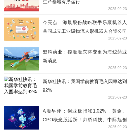
生产基地有序运行
2025-09-23
今亮点！海晨股份战略联手乐聚机器人
共同成立工业级物流人形机器人合资公司
2025-09-23
盟科药业：控股股东将变更为海鲸药业
新消息
2025-09-23
新华社快讯：我国学前教育毛入园率达到
92%
2025-09-23
A股早评：创业板指涨1.02%，黄金、
CPO概念股活跃！剑桥科技、中际旭创
2025-09-23
涨7%，立讯精密、2连板，工业富联涨