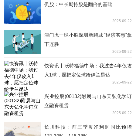
侃股：中长期持股是翻倍的基础
2025-09-22
津门虎一球小胜深圳新鹏城 “经济实惠”拿
下连胜
2025-09-22
快资讯丨沃特福德中场：我过去4年仅攻
入1球，愿把定位球给伊兰昆达
2025-09-22
兴业控股(00132)附属与山东天弘化学订
立融资租赁
2025-09-22
长川科技：前三季度净利润同比预增