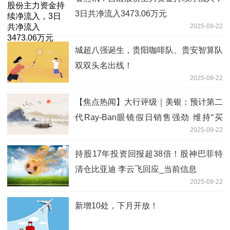
3日共净流入3473.06万元
2025-09-22
城超八强诞生，贵阳咖啡队、贵安智算队
双双头名出线！
2025-09-22
【焦点热闻】大行评级｜美银：预计第二
代Ray-Ban眼镜假日销售强劲 维持“买
2025-09-22
入”评级
持股17年投资回报超38倍！股神巴菲特
清仓比亚迪 李云飞回应_当前信息
2025-09-22
新增10处，下月开放！