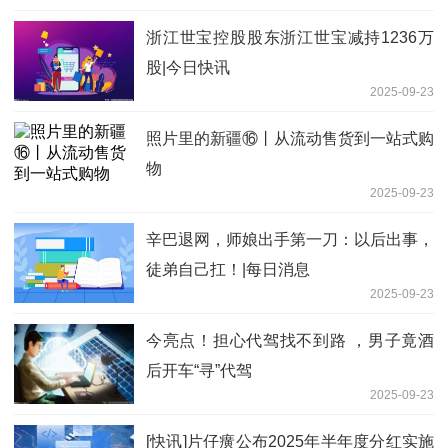
浙江世宝控股股东浙江世宝减持1236万
股|今日快讯
2025-09-23
照片里的新疆⑯丨从流动售货到一站式购
物
2025-09-23
辛巴退网，师娘出手第一刀：以后出事，
徒弟自己扛！|每日消息
2025-09-23
今亮点！担心代驾找不到路 ，男子竟酒
后开车“寻”代驾
2025-09-23
[快讯]片仔癀公布2025年半年度分红实施