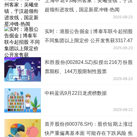
上海申花VS梅州客家：吴曦坐镇，于汉
超领衔进攻线，国足新星冲锋-热闻
2025-09-23
实时：港股公告掘金 | 博泰车联今起招股
不同集团以上限定价 公开发售获3317.47
2025-09-23
倍认购
和胜股份(002824.SZ)拟授出216万份股
票期权、144万股限制性股票
2025-09-23
中科蓝讯9月22日龙虎榜数据
2025-09-22
首开股份(600376.SH)：股价短期上涨过
快严重偏离基本面 可能存在下跌风险 焦