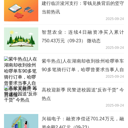
建行临沂浚河支行：零钱兑换背后的坚守
当前热讯
2025-09-24
智慧农业：连续4日融资净买入累计
750.43万元（09-23） 微动态
2025-09-24
紫牛热点|人在湖南却收到徐州哈啰单车
90多笔骑行订单，哈啰曾要求当事人自
2025-09-24
证非本人骑行 今日播报
高校迎新季 民警进校园送“反诈干货” 今
热点
2025-09-24
兴福电子：融资净偿还701.24万元，融
资余额2.4亿元（09-23）