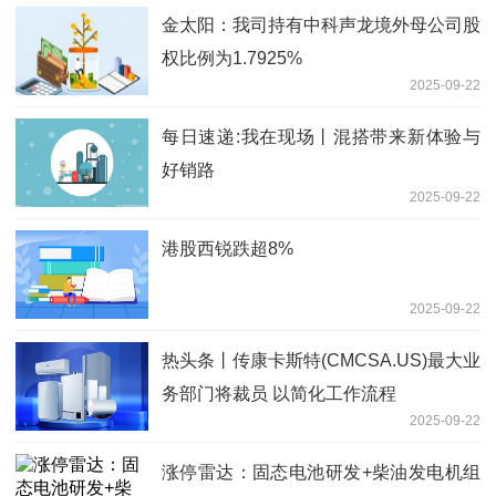
金太阳：我司持有中科声龙境外母公司股
权比例为1.7925%
2025-09-22
每日速递:我在现场丨混搭带来新体验与
好销路
2025-09-22
港股西锐跌超8%
2025-09-22
热头条丨传康卡斯特(CMCSA.US)最大业
务部门将裁员 以简化工作流程
2025-09-22
涨停雷达：固态电池研发+柴油发电机组